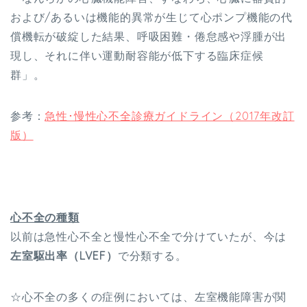
および/あるいは機能的異常が生じて心ポンプ機能の代
償機転が破綻した結果、呼吸困難・倦怠感や浮腫が出
現し、それに伴い運動耐容能が低下する臨床症候
群」。
参考：
急性･慢性心不全診療ガイドライン（2017年改訂
版）
心不全の種類
以前は急性心不全と慢性心不全で分けていたが、今は
左室駆出率（LVEF）
で分類する。
☆心不全の多くの症例においては、左室機能障害が関