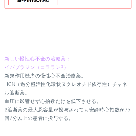
新しい慢性心不全の治療薬：
イバブラジン（コララン®）：
新規作用機序の慢性心不全治療薬。
HCN（過分極活性化環状ヌクレオチド依存性）チャネ
ル遮断薬。
血圧に影響せず心拍数だけを低下させる。
β遮断薬の最大忍容量が投与されても安静時心拍数が75
回/分以上の患者に投与する。