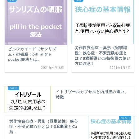
労作性狭心症・異形（冠攣縮
ピルシカイニド（サンリズ
性）狭心症・不安定狭心症と
ム）の頓服：pill in the
は？β遮断薬とCa拮抗薬の使い
pocket療法とは。
方に注意！
2021年4月16日
2021年1月4日
イトリゾールカプセルと内用液の違い、
特徴
労作性狭心症・異形（冠攣縮性）狭心
症・不安定狭心症とは？β遮断薬とCa
拮...