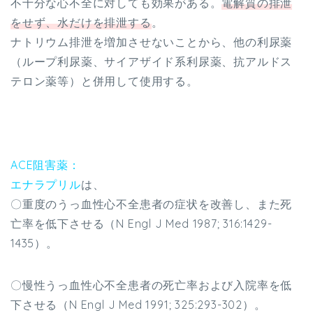
不十分な心不全に対しても効果がある。
電解質の排泄
をせず、水だけを排泄する
。
ナトリウム排泄を増加させないことから、他の利尿薬
（ループ利尿薬、サイアザイド系利尿薬、抗アルドス
テロン薬等）と併用して使用する。
ACE阻害薬：
エナラプリル
は、
〇重度のうっ血性心不全患者の症状を改善し、また死
亡率を低下させる（N Engl J Med 1987; 316:1429-
1435）。
〇慢性うっ血性心不全患者の死亡率および入院率を低
下させる（N Engl J Med 1991; 325:293-302）。