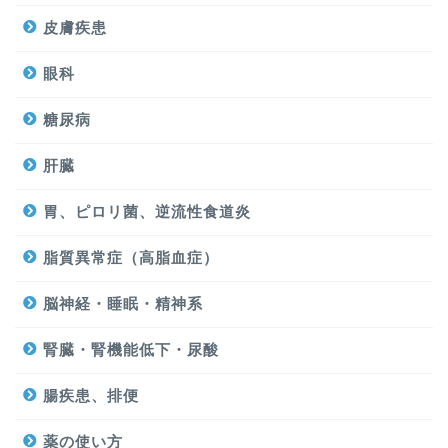
皮膚疾患
眼科
糖尿病
肝臓
胃、ピロリ菌、逆流性食道炎
脂質異常症（高脂血症）
脳神経・睡眠・精神系
腎臓・腎機能低下・尿酸
腸疾患、排便
薬の使い方