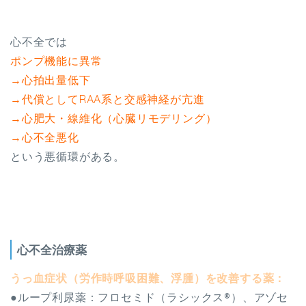
心不全では
ポンプ機能に異常
→心拍出量低下
→代償としてRAA系と交感神経が亢進
→心肥大・線維化（心臓リモデリング）
→心不全悪化
という悪循環がある。
心不全治療薬
うっ血症状（労作時呼吸困難、浮腫）を改善する薬：
●ループ利尿薬：フロセミド（ラシックス®）、アゾセ