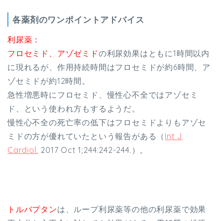
各薬剤のワンポイントアドバイス
利尿薬：
フロセミド、アゾゼミド
の利尿効果はともに1時間以内
に現れるが、作用持続時間はフロセミドが約6時間、ア
ゾセミドが約12時間。
急性増悪時にフロセミド、慢性心不全ではアゾセミ
ド、という使われ方もするようだ。
慢性心不全の死亡率の低下はフロセミドよりもアゾセ
ミドの方が優れていたという報告がある（
Int J
Cardiol.
2017 Oct 1;244:242-244.）。
トルバプタン
は、ループ利尿薬等の他の利尿薬で効果