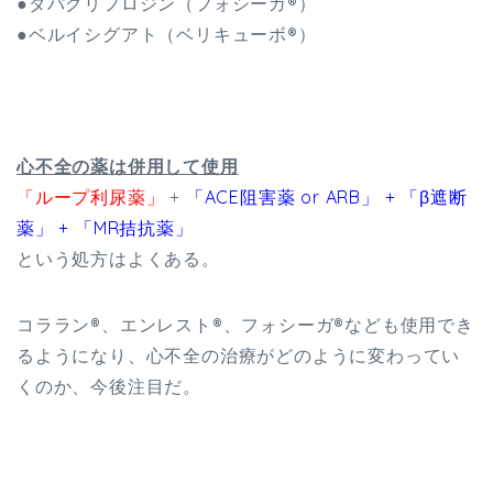
●ダパグリフロジン（フォシーガ®）
●
ベルイシグアト（
ベリキューボ®）
心不全の薬は併用して使用
「ループ利尿薬」
+
「ACE阻害薬 or ARB」 + 「β遮断
薬」 + 「MR拮抗薬」
という処方はよくある。
コララン®、エンレスト®、フォシーガ®なども使用でき
るようになり、心不全の治療がどのように変わってい
くのか、今後注目だ。