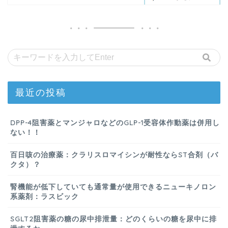
最近の投稿
DPP-4阻害薬とマンジャロなどのGLP-1受容体作動薬は併用し
ない！！
百日咳の治療薬：クラリスロマイシンが耐性ならST合剤（バ
クタ）？
腎機能が低下していても通常量が使用できるニューキノロン
系薬剤：ラスビック
SGLT2阻害薬の糖の尿中排泄量：どのくらいの糖を尿中に排