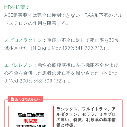
MR拮抗薬：
ACE阻害薬では完全に抑制できない、RAA系下流のアル
ドステロンの作用を阻害する。
スピロノラクトン
：重症心不全に対して死亡率を30％
減少させた（N Eng J Med 1999; 341: 709-717.）。
エプレレノン
：急性心筋梗塞後に左心機能不全および
心不全を合併した患者の死亡率を減少させた（N Engl
J Med 2003; 348:1309-1321）。
あわせて読みたい
ラシックス、フルイトラン、ア
ルダクトン、セララ、ミネブロ
の違い、特徴。利尿薬の基本情
報と特徴。