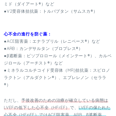
ミド（ダイアート®）など
●V2受容体拮抗薬：トルバプタン（サムスカ®）
心不全の進行を防ぐ薬：
●ACE阻害薬：エナラプリル（レニベース®）など
●ARB：カンデサルタン（ブロプレス®）
●β遮断薬：ビソプロロール（メインテート®）、カルベ
ジロール（アーチスト®）など
●ミネラルコルチコイド受容体（MR)拮抗薬：スピロノ
ラクトン（アルダクトン®）、エプレレノン（セララ
®）
ただし、
予後改善のための治療が確立している病態は
LVEFの低下した心不全（HFrEF）
で、
LVEFの保たれた
心不全（HFpEF）ではACE阻害薬、ARB、β遮断薬、