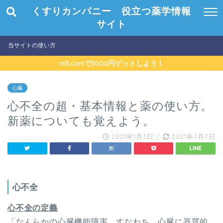
くすりカンパニー 役立つ薬学情報
サイト
当サイトの使い方
m3.comで3000円ゲットしよう！
心臓
心不全の超・基本情報と薬の使い方。
新薬についても覚えよう。
2021年1月3日
/
2021年7月7日
心不全
心不全の定義
「なんらかの心臓機能障害、すなわち、心臓に器質的