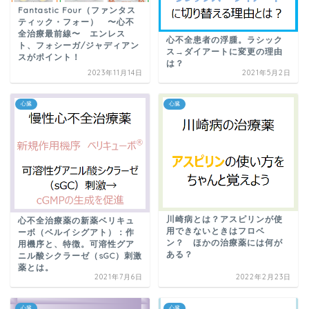
Fantastic Four（ファンタス
ティック・フォー） 〜心不
全治療最前線〜 エンレス
心不全患者の浮腫。ラシック
ト、フォシーガ/ジャディアン
ス→ダイアートに変更の理由
スがポイント！
は？
2023年11月14日
2021年5月2日
心臓
心臓
川崎病とは？アスピリンが使
心不全治療薬の新薬ベリキュ
用できないときはフロベ
ーボ（ベルイシグアト）：作
ン？ ほかの治療薬には何が
用機序と、特徴。可溶性グア
ある？
ニル酸シクラーゼ（sGC）刺激
薬とは。
2021年7月6日
2022年2月23日
心臓
心臓