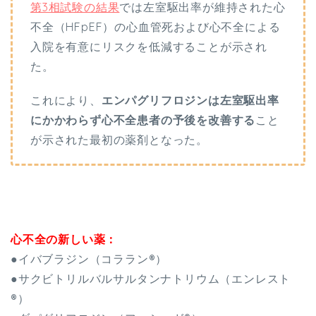
第3相試験の結果
では左室駆出率が維持された心
不全（HFpEF）の心血管死および心不全による
入院を有意にリスクを低減することが示され
た。
これにより、
エンパグリフロジンは左室駆出率
にかかわらず心不全患者の予後を改善する
こと
が示された最初の薬剤となった。
心不全の新しい薬：
●イバブラジン（コララン®）
●サクビトリルバルサルタンナトリウム（エンレスト
®）