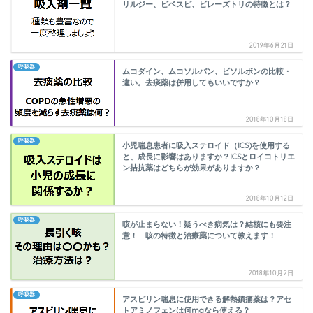
リルジー、ビベスピ、ビレーズトリの特徴とは？
2019年6月21日
呼吸器
ムコダイン、ムコソルバン、ビソルボンの比較・
違い。去痰薬は併用してもいいですか？
2018年10月18日
呼吸器
小児喘息患者に吸入ステロイド（ICS)を使用する
と、成長に影響はありますか？ICSとロイコトリエ
ン拮抗薬はどちらが効果がありますか？
2018年10月12日
呼吸器
咳が止まらない！疑うべき病気は？結核にも要注
意！ 咳の特徴と治療薬について教えます！
2018年10月2日
呼吸器
アスピリン喘息に使用できる解熱鎮痛薬は？アセ
トアミノフェンは何mgなら使える？