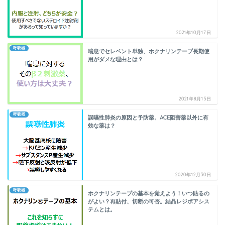
2021年10月17日
呼吸器
喘息でセレベント単独、ホクナリンテープ長期使
用がダメな理由とは？
2021年8月15日
呼吸器
誤嚥性肺炎の原因と予防薬。ACE阻害薬以外に有
効な薬は？
2020年12月30日
呼吸器
ホクナリンテープの基本を覚えよう！いつ貼るの
がよい？再貼付、切断の可否。結晶レジボアシス
テムとは。