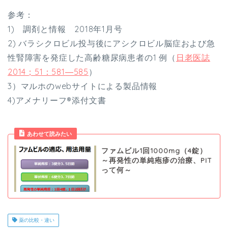
参考：
1) 調剤と情報 2018年1月号
2) バラシクロビル投与後にアシクロビル脳症および急
性腎障害を発症した高齢糖尿病患者の1 例（
日老医誌
2014；51：581―585
）
3）マルホのwebサイトによる製品情報
4)アメナリーフ®添付文書
あわせて読みたい
ファムビル1回1000mg（4錠）
～再発性の単純疱疹の治療、PIT
って何～
薬の比較・違い