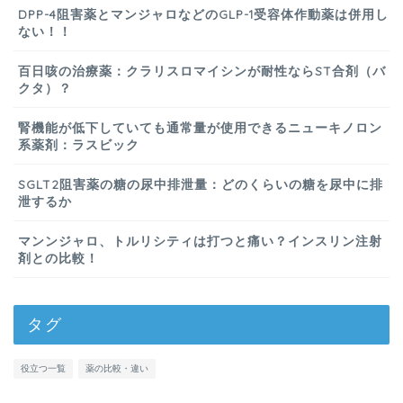
DPP-4阻害薬とマンジャロなどのGLP-1受容体作動薬は併用し
ない！！
百日咳の治療薬：クラリスロマイシンが耐性ならST合剤（バ
クタ）？
腎機能が低下していても通常量が使用できるニューキノロン
系薬剤：ラスビック
SGLT2阻害薬の糖の尿中排泄量：どのくらいの糖を尿中に排
泄するか
マンンジャロ、トルリシティは打つと痛い？インスリン注射
剤との比較！
タグ
役立つ一覧
薬の比較・違い