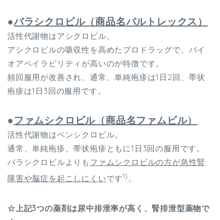
●
バラシクロビル（商品名バルトレックス）
活性代謝物はアシクロビル。
アシクロビルの吸収性を高めたプロドラッグで、バイ
オアベイラビリティが高いのが特徴です。
頻回服用が改善され、通常、単純疱疹は1日2回、帯状
疱疹は1日3回の服用です。
●
ファムシクロビル（商品名ファムビル）
活性代謝物はペンシクロビル。
通常、単純疱疹、帯状疱疹ともに1日3回の服用です。
バラシクロビルよりも
ファムシクロビルの方が急性腎
1)
障害や脳症を起こしにくい
です
。
☆上記3つの薬剤は尿中排泄率が高く、腎排泄型薬物で