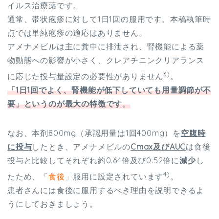
イルス治療薬です。
通常、帯状疱疹に対して1日1回の服用です。本稿執筆時
点では単純疱疹の適応はありません。
アメナメビルは主に糞中に排泄され、腎機能による薬
物動態への影響が小さく、クレアチニンクリアランス
3)
に応じた投与量設定の必要性がありません
。
「1日1回でよく、腎機能が低下していても用量調節が不
要」というのが最大の特徴です
。
なお、本剤800mg（承認用量は1回400mg）を
空腹時
に投与
したとき、アメナメビルの
Cmax及びAUC
は食後
投与と比較してそれぞれ約0.64倍及び0.52倍に
減少
し
4)
たため、「
食後
」服用に設定されています
。
患者さんには食後に服用するべき理由を説明できるよ
うにしておきましょう。