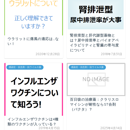
腎排泄型と肝代謝型薬物と
ウラリットに痛風の適応は…な
は？尿中排泄率とバイオアベ
い！
イラビリティと腎臓の寄与度
について
2020年12月28日
2018年7月31日
感染症・抗生剤・抗ウイルス薬
感染症・抗生剤・抗ウイルス薬
百日咳の治療薬：クラリスロ
マイシンが耐性ならST合剤
（バクタ）？
インフルエンザワクチンは4種
類のワクチンが入っている？
2019年4月15日
2025年4月14日