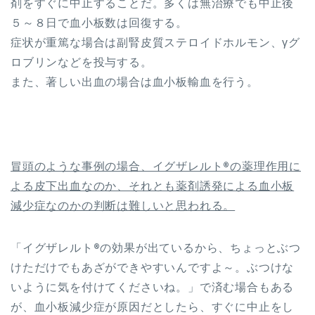
剤をすぐに中止することだ。多くは無治療でも中止後
５～８日で血小板数は回復する。
症状が重篤な場合は副腎皮質ステロイドホルモン、γグ
ロブリンなどを投与する。
また、著しい出血の場合は血小板輸血を行う。
冒頭のような事例の場合、イグザレルト®の薬理作用に
よる皮下出血なのか、それとも薬剤誘発による血小板
減少症なのかの判断は難しいと思われる。
「イグザレルト®の効果が出ているから、ちょっとぶつ
けただけでもあざができやすいんですよ～。ぶつけな
いように気を付けてくださいね。」で済む場合もある
が、血小板減少症が原因だとしたら、すぐに中止をし