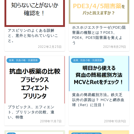
ホスホジエステラーゼ(PDE)阻
アスピリンのよくある誤解
害薬の種類とは？PDE3、
と、意外と知られていないこ
PDE4、PDE5阻害薬を覚えよ
と。
う
2022年2月23日
2021年8月29日
血液、抗血小板・抗凝固薬
血液、抗血小板・抗凝固薬
貧血の簡易鑑別方法。鉄欠乏
以外の原因は？ MCVと網赤血
球（Ret）に注目！
プラビックス、エフィエン
ト、ブリリンタの比較、違
い、特徴
2018年11月7日
2018年10月9日