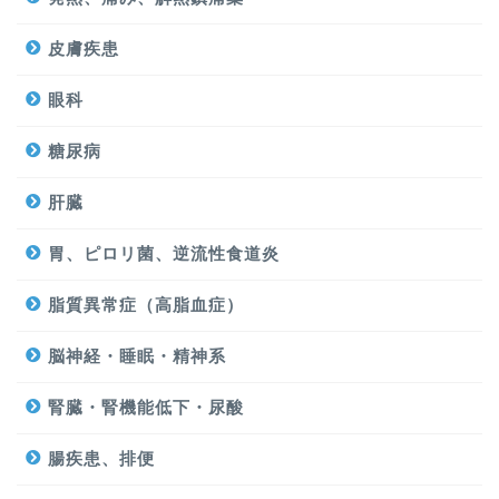
皮膚疾患
眼科
糖尿病
肝臓
胃、ピロリ菌、逆流性食道炎
脂質異常症（高脂血症）
脳神経・睡眠・精神系
腎臓・腎機能低下・尿酸
腸疾患、排便