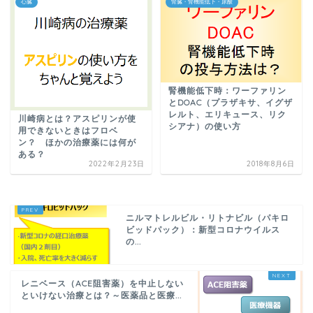
心臓
腎臓・腎機能低下・尿酸
腎機能低下時：ワーファリン
とDOAC（プラザキサ、イグザ
レルト、エリキュース、リク
川崎病とは？アスピリンが使
シアナ）の使い方
用できないときはフロベ
ン？ ほかの治療薬には何が
ある？
2022年2月23日
2018年8月6日
ニルマトレルビル・リトナビル（パキロ
ビッドパック）：新型コロナウイルス
の...
レニベース（ACE阻害薬）を中止しない
といけない治療とは？～医薬品と医療...