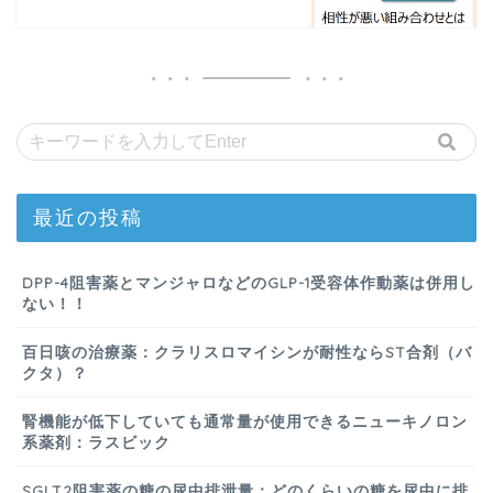
最近の投稿
DPP-4阻害薬とマンジャロなどのGLP-1受容体作動薬は併用し
ない！！
百日咳の治療薬：クラリスロマイシンが耐性ならST合剤（バ
クタ）？
腎機能が低下していても通常量が使用できるニューキノロン
系薬剤：ラスビック
SGLT2阻害薬の糖の尿中排泄量：どのくらいの糖を尿中に排