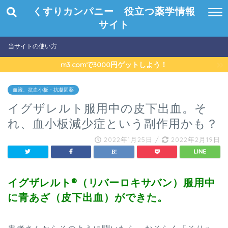
くすりカンパニー 役立つ薬学情報
サイト
当サイトの使い方
m3.comで3000円ゲットしよう！
血液、抗血小板・抗凝固薬
イグザレルト服用中の皮下出血。そ
れ、血小板減少症という副作用かも？
2022年1月25日
/
2022年2月19日
イグザレルト®
（
リバーロキサバン
）服用中
に青あざ（皮下出血）ができた。