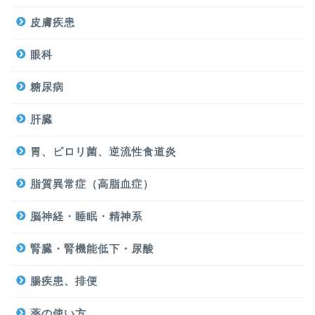
皮膚疾患
眼科
糖尿病
肝臓
胃、ピロリ菌、逆流性食道炎
脂質異常症（高脂血症）
脳神経・睡眠・精神系
腎臓・腎機能低下・尿酸
腸疾患、排便
薬の使い方