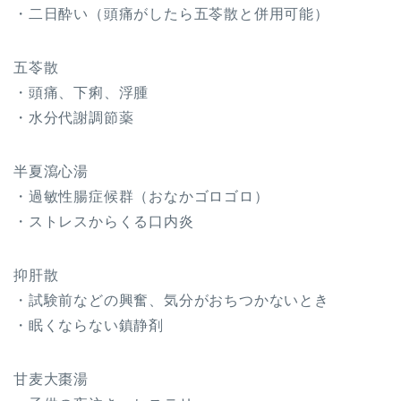
・二日酔い（頭痛がしたら五苓散と併用可能）
五苓散
・頭痛、下痢、浮腫
・水分代謝調節薬
半夏瀉心湯
・過敏性腸症候群（おなかゴロゴロ）
・ストレスからくる口内炎
抑肝散
・試験前などの興奮、気分がおちつかないとき
・眠くならない鎮静剤
甘麦大棗湯