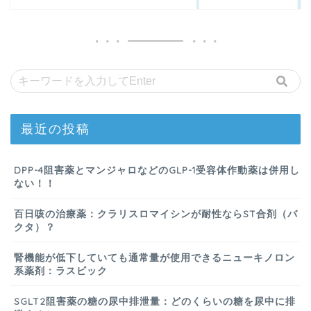
最近の投稿
DPP-4阻害薬とマンジャロなどのGLP-1受容体作動薬は併用し
ない！！
百日咳の治療薬：クラリスロマイシンが耐性ならST合剤（バ
クタ）？
腎機能が低下していても通常量が使用できるニューキノロン
系薬剤：ラスビック
SGLT2阻害薬の糖の尿中排泄量：どのくらいの糖を尿中に排