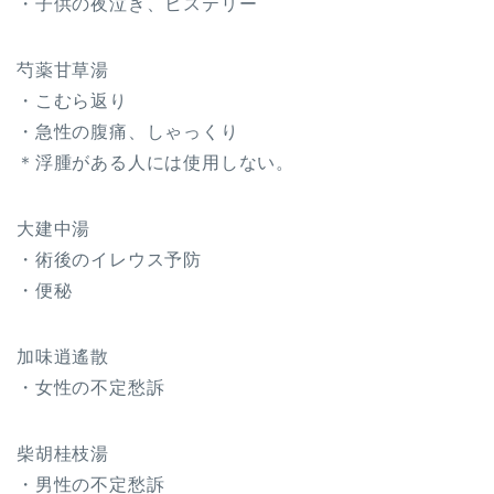
・子供の夜泣き、ヒステリー
芍薬甘草湯
・こむら返り
・急性の腹痛、しゃっくり
＊浮腫がある人には使用しない。
大建中湯
・術後のイレウス予防
・便秘
加味逍遙散
・女性の不定愁訴
柴胡桂枝湯
・男性の不定愁訴