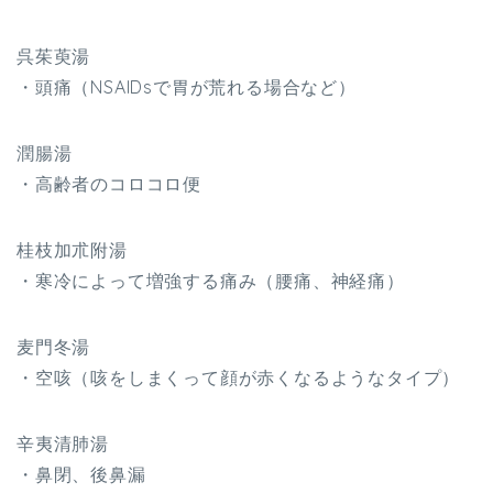
呉茱萸湯
・頭痛（NSAIDsで胃が荒れる場合など）
潤腸湯
・高齢者のコロコロ便
桂枝加朮附湯
・寒冷によって増強する痛み（腰痛、神経痛）
麦門冬湯
・空咳（咳をしまくって顔が赤くなるようなタイプ）
辛夷清肺湯
・鼻閉、後鼻漏