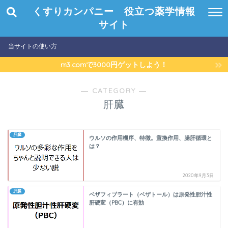
くすりカンパニー 役立つ薬学情報
サイト
当サイトの使い方
m3.comで3000円ゲットしよう！
― CATEGORY ―
肝臓
肝臓
ウルソの作用機序、特徴。置換作用、腸肝循環と
は？
2020年9月3日
肝臓
ベザフィブラート（ベザトール）は原発性胆汁性
肝硬変（PBC）に有効