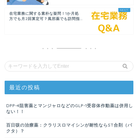
在宅業務に関する素朴な疑問！1か月処
方でも月2回算定可？風邪薬でも訪問指...
最近の投稿
DPP-4阻害薬とマンジャロなどのGLP-1受容体作動薬は併用し
ない！！
百日咳の治療薬：クラリスロマイシンが耐性ならST合剤（バ
クタ）？